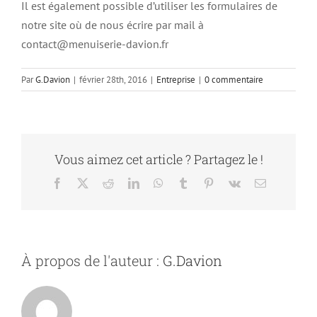
Il est également possible d’utiliser les formulaires de
notre site où de nous écrire par mail à
contact@menuiserie-davion.fr
Par
G.Davion
|
février 28th, 2016
|
Entreprise
|
0 commentaire
Vous aimez cet article ? Partagez le !
Facebook
X
Reddit
LinkedIn
WhatsApp
Tumblr
Pinterest
Vk
Email
À propos de l'auteur :
G.Davion