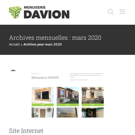
Passer
au
contenu
Archives mensuelles :
mars 2020
Accueil
»
Archives pour mars 2020
Site Internet
Entreprise
Site Internet