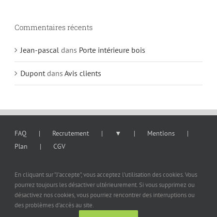
Commentaires récents
Jean-pascal
dans
Porte intérieure bois
Dupont
dans
Avis clients
FAQ
Recrutement
▼
Mentions
Plan
CGV
En cliquant sur ”J’accepte”, vous acceptez l’utilisation des cookies. Vous
pourrez toujours les désactiver ultérieurement. Si vous supprimez ou
désactivez nos cookies, vous pourriez rencontrer des interruptions ou
© Copyright 2020
2026 | All Rights Reserved | DAVION SAS
des problèmes d’accès au site.