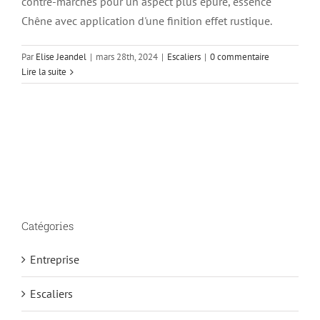
contre-marches pour un aspect plus épuré, essence
Chêne avec application d'une finition effet rustique.
Par
Elise Jeandel
|
mars 28th, 2024
|
Escaliers
|
0 commentaire
Lire la suite
Catégories
Entreprise
Escaliers